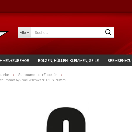
Suche...
Alle
AHMEN+ZUBEHÖR
BOLZEN, HÜLLEN, KLEMMEN, SEILE
BREMSEN+ZU
»
»
tseite
Startnummern+Zubehör
rtnummer 6/9 weiß/schwarz 160 x 70mm