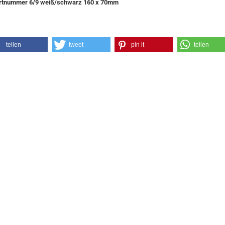
rtnummer 6/9 weiß/schwarz 160 x 70mm
teilen
tweet
pin it
teilen