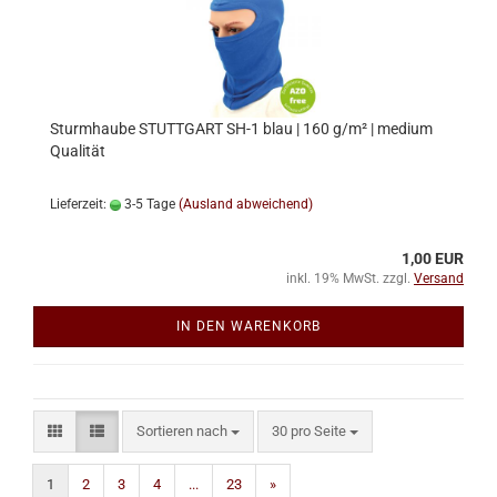
Sturmhaube STUTTGART SH-1 blau | 160 g/m² | medium
Qualität
Lieferzeit:
3-5 Tage
(Ausland abweichend)
1,00 EUR
inkl. 19% MwSt. zzgl.
Versand
IN DEN WARENKORB
Sortieren nach
pro Seite
Sortieren nach
30 pro Seite
1
2
3
4
...
23
»