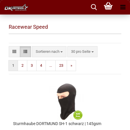
Racewear Speed
Sortieren nach
pro Seite
Sortieren nach
30 pro Seite
1
2
3
4
...
23
»
Sturmhaube DORTMUND SH-1 schwarz | 145gsm