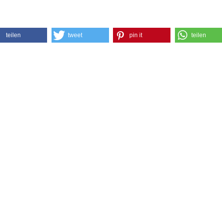
teilen
tweet
pin it
teilen