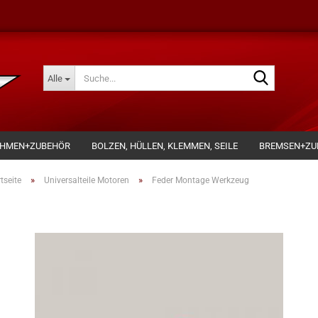
Suche...
Alle
AHMEN+ZUBEHÖR
BOLZEN, HÜLLEN, KLEMMEN, SEILE
BREMSEN+ZU
»
»
tseite
Universalteile Motoren
Feder Montage Werkzeug