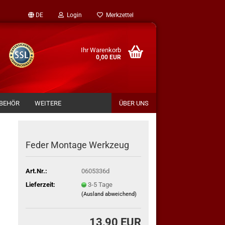
DE
Login
Merkzettel
Ihr Warenkorb
0,00 EUR
BEHÖR
WEITERE
ÜBER UNS
Feder Montage Werkzeug
Art.Nr.:
0605336d
Lieferzeit:
3-5 Tage
(Ausland abweichend)
13,90 EUR